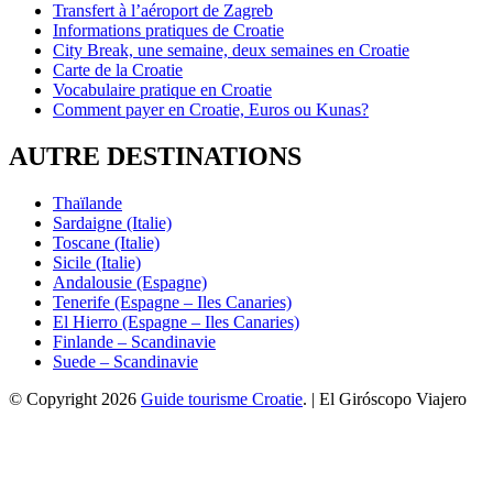
Transfert à l’aéroport de Zagreb
Informations pratiques de Croatie
City Break, une semaine, deux semaines en Croatie
Carte de la Croatie
Vocabulaire pratique en Croatie
Comment payer en Croatie, Euros ou Kunas?
AUTRE DESTINATIONS
Thaïlande
Sardaigne (Italie)
Toscane (Italie)
Sicile (Italie)
Andalousie (Espagne)
Tenerife (Espagne – Iles Canaries)
El Hierro (Espagne – Iles Canaries)
Finlande – Scandinavie
Suede – Scandinavie
© Copyright 2026
Guide tourisme Croatie
. | El Giróscopo Viajero