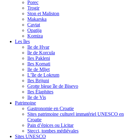
Porec
Trogir
Ston et Maliston
Makarska
Cavtat
Opatija
Komiza
Les îles
Ile de Hvar
île de Korcula
Iles Pakleni
Iles Kornati
Ile de Mljet
L’île de Lokrum
Iles Brijuni
Grotte bleue île de Bisevo
Iles Élaphites
Ile de Vis
Patrimoine
Gastronomie en Croatie
Sites patrimoine culturel immatériel UNESCO en
Croatie
Pain d’épices ou Licitar
Stecci, tombes médiévales
Sites UNESCO