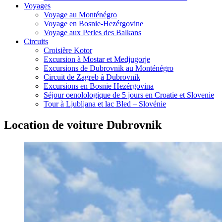
Voyages
Voyage au Monténégro
Voyage en Bosnie-Hezérgovine
Voyage aux Perles des Balkans
Circuits
Croisière Kotor
Excursion à Mostar et Medjugorje
Excursions de Dubrovnik au Monténégro
Circuit de Zagreb à Dubrovnik
Excursions en Bosnie Hezérgovina
Séjour oenolologique de 5 jours en Croatie et Slovenie
Tour à Ljubljana et lac Bled – Slovénie
Location de voiture Dubrovnik