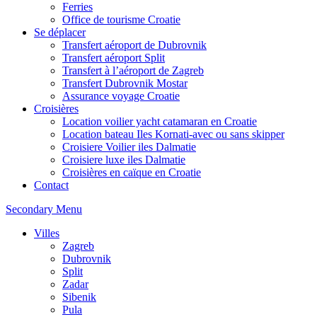
Ferries
Office de tourisme Croatie
Se déplacer
Transfert aéroport de Dubrovnik
Transfert aéroport Split
Transfert à l’aéroport de Zagreb
Transfert Dubrovnik Mostar
Assurance voyage Croatie
Croisières
Location voilier yacht catamaran en Croatie
Location bateau Iles Kornati-avec ou sans skipper
Croisiere Voilier iles Dalmatie
Croisiere luxe iles Dalmatie
Croisières en caïque en Croatie
Contact
Secondary Menu
Villes
Zagreb
Dubrovnik
Split
Zadar
Sibenik
Pula