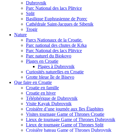
Dubrovnik
Parc National des lacs Plitvice
Split
Basilique Euphrasienne de Porec
Cathédrale Saint-Jacques de Sibenik
Trogir
Nature
Parcs Nationaux de la Croatie.
Parc national des chutes de Krka
Parc National des lacs Plitvice
Parc naturel du Biokovo
Plages en Croatie
Plages à Dubrovnik
Curiosités naturelles en Croatie
Grotte bleue île de Bisevo
Que faire en Croatie
Croatie en famille
Croatie en hiver
Téléphérique de Dubrovnik
Visite Kayak Dubrovnik
Croisière d’une journée aux Iles Élaphites
Visites tournage Game of Thrones Croatie
Lieux de tournage Game of Thrones Dubrovnik
Lieux de tournage Game of Thrones Split
Croisière bateau Game of Thrones Dubrovnik