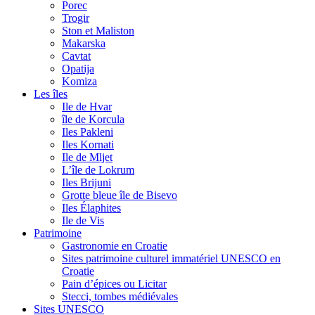
Porec
Trogir
Ston et Maliston
Makarska
Cavtat
Opatija
Komiza
Les îles
Ile de Hvar
île de Korcula
Iles Pakleni
Iles Kornati
Ile de Mljet
L’île de Lokrum
Iles Brijuni
Grotte bleue île de Bisevo
Iles Élaphites
Ile de Vis
Patrimoine
Gastronomie en Croatie
Sites patrimoine culturel immatériel UNESCO en
Croatie
Pain d’épices ou Licitar
Stecci, tombes médiévales
Sites UNESCO