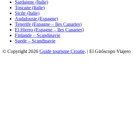
Sardaigne (Italie)
Toscane (Italie)
Sicile (Italie)
Andalousie (Espagne)
Tenerife (Espagne – Iles Canaries)
El Hierro (Espagne – Iles Canaries)
Finlande – Scandinavie
Suede – Scandinavie
© Copyright 2026
Guide tourisme Croatie
. | El Giróscopo Viajero