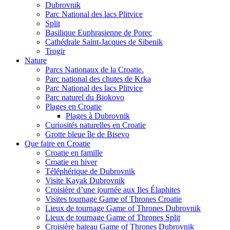
Dubrovnik
Parc National des lacs Plitvice
Split
Basilique Euphrasienne de Porec
Cathédrale Saint-Jacques de Sibenik
Trogir
Nature
Parcs Nationaux de la Croatie.
Parc national des chutes de Krka
Parc National des lacs Plitvice
Parc naturel du Biokovo
Plages en Croatie
Plages à Dubrovnik
Curiosités naturelles en Croatie
Grotte bleue île de Bisevo
Que faire en Croatie
Croatie en famille
Croatie en hiver
Téléphérique de Dubrovnik
Visite Kayak Dubrovnik
Croisière d’une journée aux Iles Élaphites
Visites tournage Game of Thrones Croatie
Lieux de tournage Game of Thrones Dubrovnik
Lieux de tournage Game of Thrones Split
Croisière bateau Game of Thrones Dubrovnik