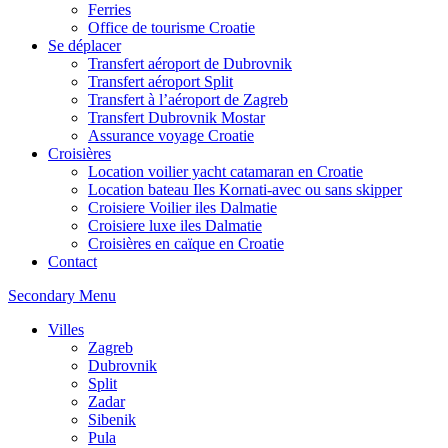
Ferries
Office de tourisme Croatie
Se déplacer
Transfert aéroport de Dubrovnik
Transfert aéroport Split
Transfert à l’aéroport de Zagreb
Transfert Dubrovnik Mostar
Assurance voyage Croatie
Croisières
Location voilier yacht catamaran en Croatie
Location bateau Iles Kornati-avec ou sans skipper
Croisiere Voilier iles Dalmatie
Croisiere luxe iles Dalmatie
Croisières en caïque en Croatie
Contact
Secondary Menu
Villes
Zagreb
Dubrovnik
Split
Zadar
Sibenik
Pula