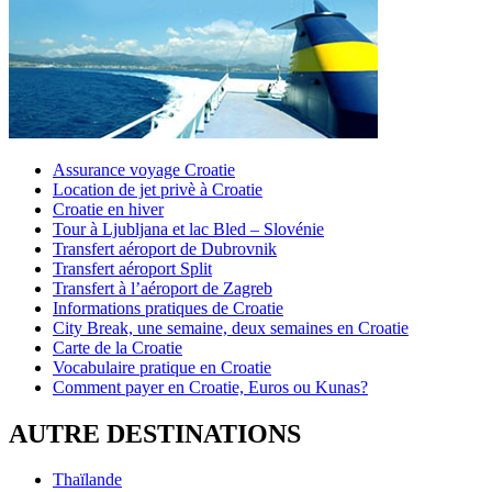
Assurance voyage Croatie
Location de jet privè à Croatie
Croatie en hiver
Tour à Ljubljana et lac Bled – Slovénie
Transfert aéroport de Dubrovnik
Transfert aéroport Split
Transfert à l’aéroport de Zagreb
Informations pratiques de Croatie
City Break, une semaine, deux semaines en Croatie
Carte de la Croatie
Vocabulaire pratique en Croatie
Comment payer en Croatie, Euros ou Kunas?
AUTRE DESTINATIONS
Thaïlande