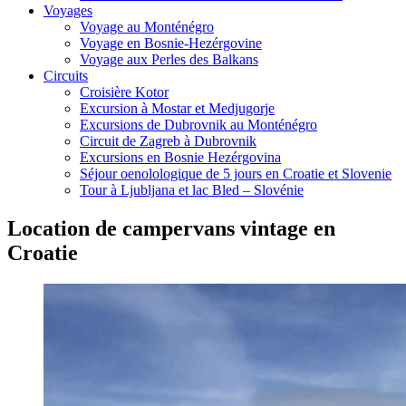
Voyages
Voyage au Monténégro
Voyage en Bosnie-Hezérgovine
Voyage aux Perles des Balkans
Circuits
Croisière Kotor
Excursion à Mostar et Medjugorje
Excursions de Dubrovnik au Monténégro
Circuit de Zagreb à Dubrovnik
Excursions en Bosnie Hezérgovina
Séjour oenolologique de 5 jours en Croatie et Slovenie
Tour à Ljubljana et lac Bled – Slovénie
Location de campervans vintage en
Croatie