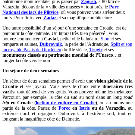
patrimoine monumentale, puis passer par
Zagreb
, à 80 km de
Varazdin, découvrir la « ville des musées », tout près, le
Parc
National des lacs de Plitvice
, où vous pouvez vous arrêter deux
jours. Pour finir avec
Zadar
et sa magnifique architecture.
Une autre possibilité d’un séjour d’une semaine en Croatie, est de
parcourir la côte dalmate. Un littoral très bien préservé : vous
pouvez commencer à
Cavtat
, petite ville balnéaire,
Ston
et ses
remparts et salines,
Dubrovnik
,
la perle de l’Adriatique,
Split
et son
incroyable Palais de Dioclétien
du IIIe siècle,
Trogir
et ses
monuments classés au patrimoine mondial de l’Unesco
…et
longer la côte vers le nord
Un séjour de deux semaines
Un séjour de deux semaines permet d’avoir une
vision globale de la
Croatie
et ses joyaux. Vous avez le choix entre
itinéraires très
variés
, tout dépend de vos goûts. Vous pouvez même les mélanger.
Parcourir, par exemple, la côte du sud au nord dans un long
road
trip
en Croatie (
loction de voiture en Croatie
)
, ou au moins une
partie de la côte. Partez de
Porec
en
Istrie
ou de Varazdin
, au
extrême nord et rejoignez Dubrovnik à l’extrême sud, tout en
longeant la magnifique côte de Dalmatie.