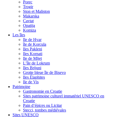
Porec
Trogir
Ston et Maliston
Makarska
Cavtat
Opatija
Komiza
Les îles
Ile de Hvar
île de Korcula
Iles Pakleni
Iles Kornati
Ile de Mljet
L’île de Lokrum
Iles Brijuni
Grotte bleue île de Bisevo
Iles Élaphites
Ile de Vis
Patrimoine
Gastronomie en Croatie
Sites patrimoine culturel immatériel UNESCO en
Croatie
Pain d’épices ou Licitar
Stecci, tombes médiévales
Sites UNESCO