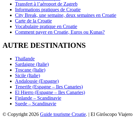
Transfert à l’aéroport de Zagreb
Informations pratiques de Croatie
City Break, une semaine, deux semaines en Croatie
Carte de la Croatie
Vocabulaire pratique en Croatie
Comment payer en Croatie, Euros ou Kunas?
AUTRE DESTINATIONS
Thaïlande
Sardaigne (Italie)
Toscane (Italie)
Sicile (Italie)
Andalousie (Espagne)
Tenerife (Espagne – Iles Canaries)
El Hierro (Espagne – Iles Canaries)
Finlande – Scandinavie
Suede – Scandinavie
© Copyright 2026
Guide tourisme Croatie
. | El Giróscopo Viajero