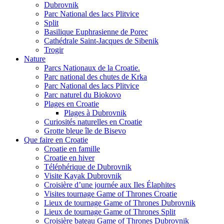
Dubrovnik
Parc National des lacs Plitvice
Split
Basilique Euphrasienne de Porec
Cathédrale Saint-Jacques de Sibenik
Trogir
Nature
Parcs Nationaux de la Croatie.
Parc national des chutes de Krka
Parc National des lacs Plitvice
Parc naturel du Biokovo
Plages en Croatie
Plages à Dubrovnik
Curiosités naturelles en Croatie
Grotte bleue île de Bisevo
Que faire en Croatie
Croatie en famille
Croatie en hiver
Téléphérique de Dubrovnik
Visite Kayak Dubrovnik
Croisière d’une journée aux Iles Élaphites
Visites tournage Game of Thrones Croatie
Lieux de tournage Game of Thrones Dubrovnik
Lieux de tournage Game of Thrones Split
Croisière bateau Game of Thrones Dubrovnik