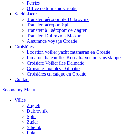
Ferries
Office de tourisme Croatie
Se déplacer
Transfert aéroport de Dubrovnik
Transfert aéroport Split
Transfert à l’aéroport de Zagreb
Transfert Dubrovnik Mostar
Assurance voyage Croatie
Croisières
Location voilier yacht catamaran en Croatie
Location bateau Iles Kornati-avec ou sans skipper
Croisiere Voilier iles Dalmatie
Croisiere luxe iles Dalmatie
Croisières en caïque en Croatie
Contact
Secondary Menu
Villes
Zagreb
Dubrovnik
Split
Zadar
Sibenik
Pula