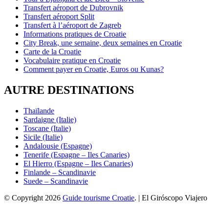
Transfert aéroport de Dubrovnik
Transfert aéroport Split
Transfert à l’aéroport de Zagreb
Informations pratiques de Croatie
City Break, une semaine, deux semaines en Croatie
Carte de la Croatie
Vocabulaire pratique en Croatie
Comment payer en Croatie, Euros ou Kunas?
AUTRE DESTINATIONS
Thaïlande
Sardaigne (Italie)
Toscane (Italie)
Sicile (Italie)
Andalousie (Espagne)
Tenerife (Espagne – Iles Canaries)
El Hierro (Espagne – Iles Canaries)
Finlande – Scandinavie
Suede – Scandinavie
© Copyright 2026
Guide tourisme Croatie
. | El Giróscopo Viajero