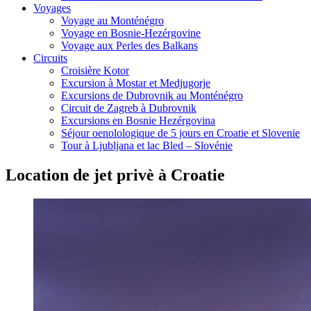
Voyages
Voyage au Monténégro
Voyage en Bosnie-Hezérgovine
Voyage aux Perles des Balkans
Circuits
Croisière Kotor
Excursion à Mostar et Medjugorje
Excursions de Dubrovnik au Monténégro
Circuit de Zagreb à Dubrovnik
Excursions en Bosnie Hezérgovina
Séjour oenolologique de 5 jours en Croatie et Slovenie
Tour à Ljubljana et lac Bled – Slovénie
Location de jet privè à Croatie