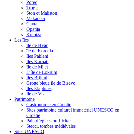
Porec
Trogir
Ston et Maliston
Makarska
Cavtat
Opatija
Komiza
Les îles
Ile de Hvar
île de Korcula
Iles Pakleni
Iles Kornati
Ile de Mljet
L’île de Lokrum
Iles Brijuni
Grotte bleue île de Bisevo
Iles Élaphites
Ile de Vis
Patrimoine
Gastronomie en Croatie
Sites patrimoine culturel immatériel UNESCO en
Croatie
Pain d’épices ou Licitar
Stecci, tombes médiévales
Sites UNESCO