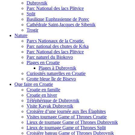
Dubrovnik
Parc National des lacs Plitvice
Split
Basilique Euphrasienne de Porec
Cathédrale Saint-Jacques de Sibenik
Trogir
Nature
Parcs Nationaux de la Croatie.
Parc national des chutes de Krka
Parc National des lacs Plitvice
Parc naturel du Biokovo
Plages en Croatie
Plages à Dubrovnik
Curiosités naturelles en Croatie
Grotte bleue île de Bisevo
Que faire en Croatie
Croatie en famille
Croatie en hiver
Téléphérique de Dubrovnik
Visite Kayak Dubrovnik
Croisière d’une journée aux Iles Élaphites
Visites tournage Game of Thrones Croatie
Lieux de tournage Game of Thrones Dubrovnik
Lieux de tournage Game of Thrones Split
Croisière bateau Game of Thrones Dubrovnik