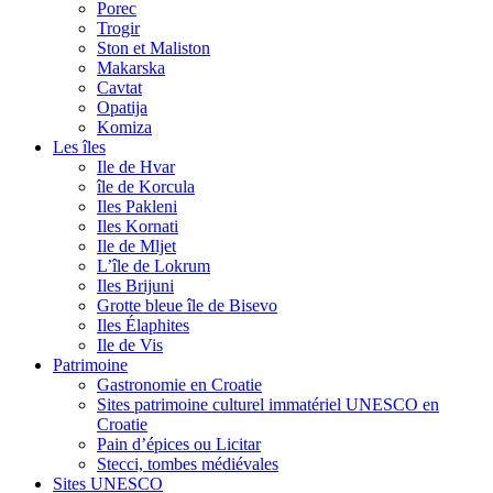
Porec
Trogir
Ston et Maliston
Makarska
Cavtat
Opatija
Komiza
Les îles
Ile de Hvar
île de Korcula
Iles Pakleni
Iles Kornati
Ile de Mljet
L’île de Lokrum
Iles Brijuni
Grotte bleue île de Bisevo
Iles Élaphites
Ile de Vis
Patrimoine
Gastronomie en Croatie
Sites patrimoine culturel immatériel UNESCO en
Croatie
Pain d’épices ou Licitar
Stecci, tombes médiévales
Sites UNESCO