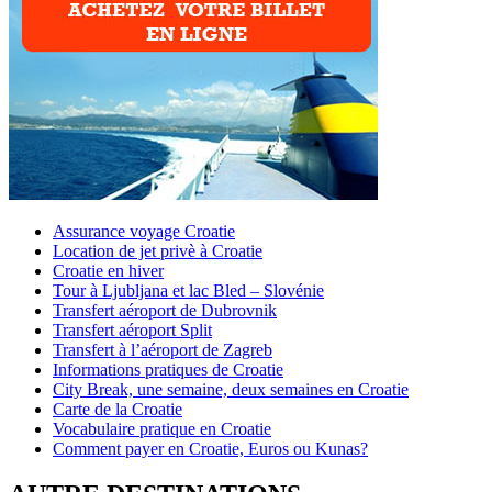
Assurance voyage Croatie
Location de jet privè à Croatie
Croatie en hiver
Tour à Ljubljana et lac Bled – Slovénie
Transfert aéroport de Dubrovnik
Transfert aéroport Split
Transfert à l’aéroport de Zagreb
Informations pratiques de Croatie
City Break, une semaine, deux semaines en Croatie
Carte de la Croatie
Vocabulaire pratique en Croatie
Comment payer en Croatie, Euros ou Kunas?