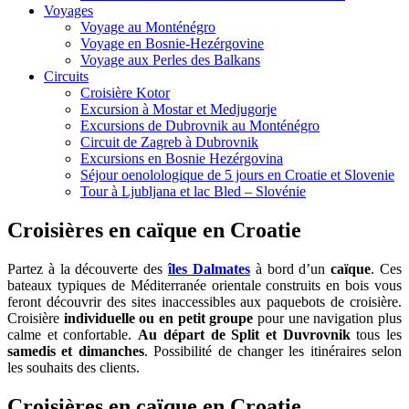
Voyages
Voyage au Monténégro
Voyage en Bosnie-Hezérgovine
Voyage aux Perles des Balkans
Circuits
Croisière Kotor
Excursion à Mostar et Medjugorje
Excursions de Dubrovnik au Monténégro
Circuit de Zagreb à Dubrovnik
Excursions en Bosnie Hezérgovina
Séjour oenolologique de 5 jours en Croatie et Slovenie
Tour à Ljubljana et lac Bled – Slovénie
Croisières en caïque en Croatie
Partez à la découverte des
îles Dalmates
à bord d’un
caïque
. Ces
bateaux typiques de Méditerranée orientale construits en bois vous
feront découvrir des sites inaccessibles aux paquebots de croisière.
Croisière
individuelle ou en petit groupe
pour une navigation plus
calme et confortable.
Au départ de Split et Duvrovnik
tous les
samedis et dimanches
. Possibilité de changer les itinéraires selon
les souhaits des clients.
Croisières en caïque en Croatie