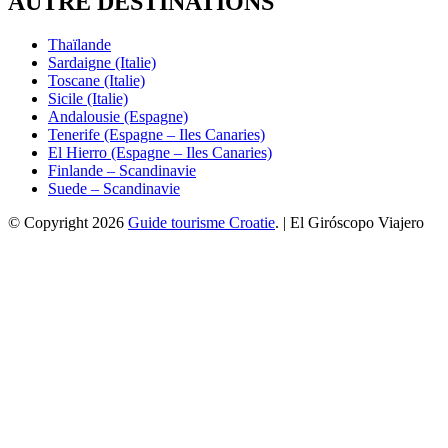
AUTRE DESTINATIONS
Thaïlande
Sardaigne (Italie)
Toscane (Italie)
Sicile (Italie)
Andalousie (Espagne)
Tenerife (Espagne – Iles Canaries)
El Hierro (Espagne – Iles Canaries)
Finlande – Scandinavie
Suede – Scandinavie
© Copyright 2026
Guide tourisme Croatie
. | El Giróscopo Viajero