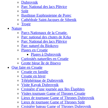
Dubrovnik
Parc National des lacs Plitvice
Split
Basilique Euphrasienne de Porec
Cathédrale Saint-Jacques de Sibenik
Trogir
Nature
Parcs Nationaux de la Croatie.
Parc national des chutes de Krka
Parc National des lacs Plitvice
Parc naturel du Biokovo
Plages en Croatie
Plages à Dubrovnik
Curiosités naturelles en Croatie
Grotte bleue île de Bisevo
Que faire en Croatie
Croatie en famille
Croatie en hiver
Téléphérique de Dubrovnik
Visite Kayak Dubrovnik
Croisière d’une journée aux Iles Élaphites
Visites tournage Game of Thrones Croatie
Lieux de tournage Game of Thrones Dubrovnik
Lieux de tournage Game of Thrones Split
Croisière bateau Game of Thrones Dubrovnik