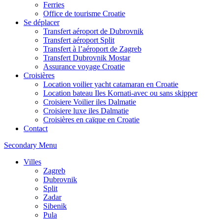
Ferries
Office de tourisme Croatie
Se déplacer
Transfert aéroport de Dubrovnik
Transfert aéroport Split
Transfert à l’aéroport de Zagreb
Transfert Dubrovnik Mostar
Assurance voyage Croatie
Croisières
Location voilier yacht catamaran en Croatie
Location bateau Iles Kornati-avec ou sans skipper
Croisiere Voilier iles Dalmatie
Croisiere luxe iles Dalmatie
Croisières en caïque en Croatie
Contact
Secondary Menu
Villes
Zagreb
Dubrovnik
Split
Zadar
Sibenik
Pula